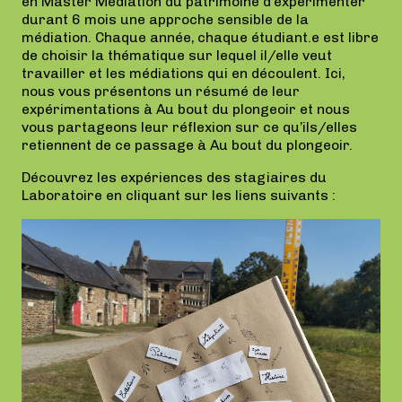
en Master Médiation du patrimoine d’expérimenter
durant 6 mois une approche sensible de la
médiation. Chaque année, chaque étudiant.e est libre
de choisir la thématique sur lequel il/elle veut
travailler et les médiations qui en découlent. Ici,
nous vous présentons un résumé de leur
expérimentations à Au bout du plongeoir et nous
vous partageons leur réflexion sur ce qu’ils/elles
retiennent de ce passage à Au bout du plongeoir.
Découvrez les expériences des stagiaires du
Laboratoire en cliquant sur les liens suivants :