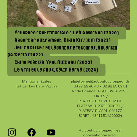
Échappées patrimoniales, Leïla Morvan (2020)
Regarder autrement, Dihia Kissoum (2021)
Jeu de pistes et légendes bretonnes, Valentin
Gasperin (2022)
Chine poétizé, Yaël Quideau (2023)
Le vrai et le faux, Célia Hervé (2024)
Mentions légales
plateforme@auboutduplongeoir.fr
Fait par
Les Deux Vagues
06 77 59 46 40 / 02 99 83 09 81
N° de Licence : PLATESV-R-2021-
004182 /
PLATESV-D-2021-002066
PLATESV-R-2021-004174 /
PLATESV-R-2021-004177
SIRET : 48411514200024
Au bout du plongeoir est
conventionné avec :