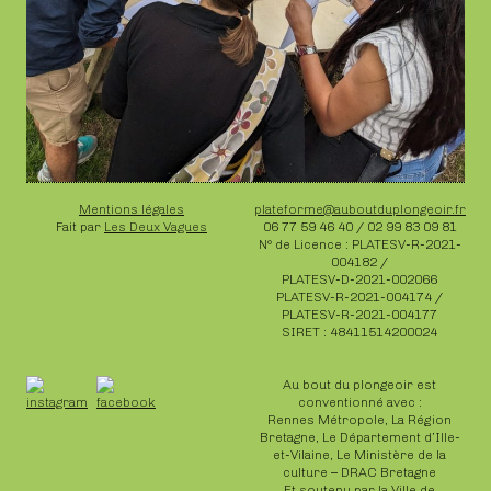
Mentions légales
plateforme@auboutduplongeoir.fr
Fait par
Les Deux Vagues
06 77 59 46 40 / 02 99 83 09 81
N° de Licence : PLATESV-R-2021-
004182 /
PLATESV-D-2021-002066
PLATESV-R-2021-004174 /
PLATESV-R-2021-004177
SIRET : 48411514200024
Au bout du plongeoir est
conventionné avec :
Rennes Métropole, La Région
Bretagne, Le Département d’Ille-
et-Vilaine, Le Ministère de la
culture – DRAC Bretagne
Et soutenu par la Ville de