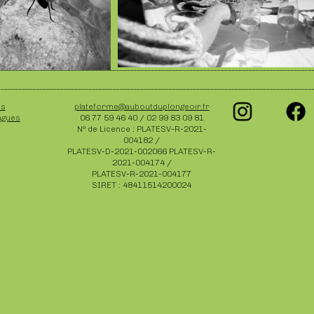
yers with bonuses.
ing slots and bonuses.
es
plateforme@auboutduplongeoir.fr
agues
06 77 59 46 40 / 02 99 83 09 81
N° de Licence : PLATESV-R-2021-
004182 /
PLATESV-D-2021-002066 PLATESV-R-
2021-004174 /
PLATESV-R-2021-004177
SIRET : 48411514200024