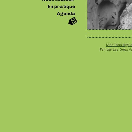
En pratique
Agenda
Bet King
rewards pla
Bet King
offers excit
Mentions légal
Fait par
Les Deux V