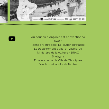
Au bout du plongeoir est conventionné
avec :
Rennes Métropole, La Région Bretagne,
Le Département d’Ille-et-Vilaine, Le
Ministère de la culture – DRAC
Bretagne
Et soutenu par la Ville de Thorigné-
Fouillard et la Ville de Nantes