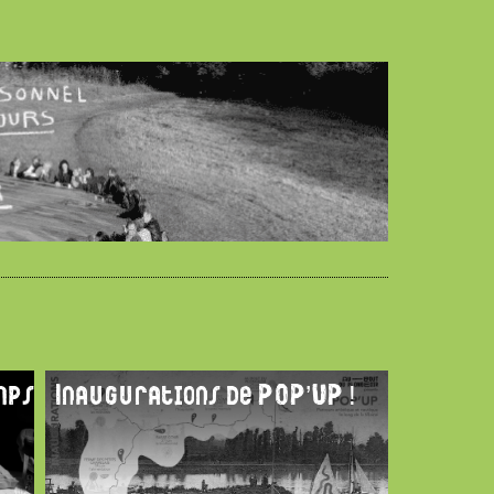
mps
Inaugurations de POP’UP !