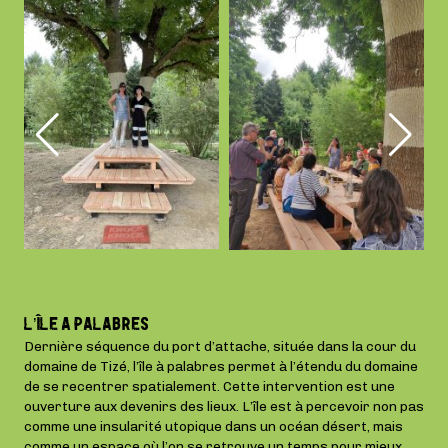
L’ÎLE A PALABRES
Dernière séquence du port d’attache, située dans la cour du
domaine de Tizé, l’île à palabres permet à l’étendu du domaine
de se recentrer spatialement. Cette intervention est une
ouverture aux devenirs des lieux. L’île est à percevoir non pas
comme une insularité utopique dans un océan désert, mais
comme un espace où l’on se retrouve un temps pour mieux