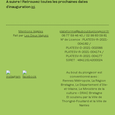
A suivre ! Retrouvez toutes les prochaines dates
d’inauguration
ici
.
Mentions légales
plateforme@auboutduplongeoir.fr
Fait par
Les Deux Vagues
06 77 59 46 40 / 02 99 83 09 81
N° de Licence : PLATESV-R-2021-
004182 /
PLATESV-D-2021-002066
PLATESV-R-2021-004174 /
PLATESV-R-2021-004177
SIRET : 48411514200024
Au bout du plongeoir est
conventionné avec :
Rennes Métropole, La Région
Bretagne, Le Département d’Ille-
et-Vilaine, Le Ministère de la
culture – DRAC Bretagne
Et soutenu par la Ville de
Thorigné-Fouillard et la Ville de
Nantes