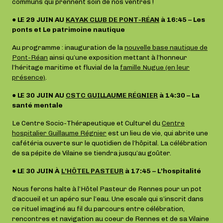
communs qui prennent soin de nos ventres !
● LE 29 JUIN AU
KAYAK CLUB DE PONT-RÉAN
à 16:45 – Les
ponts et Le patrimoine nautique
Au programme : inauguration de la
nouvelle base nautique de
Pont-Réan
ainsi qu’une exposition mettant à l’honneur
l’héritage maritime et fluvial de la
famille Nugue (en leur
présence)
.
● LE 30 JUIN AU
CSTC GUILLAUME RÉGNIER
à 14:30 – La
santé mentale
Le Centre Socio-Thérapeutique et Culturel du
Centre
hospitalier Guillaume Régnier
est un lieu de vie, qui abrite une
cafétéria ouverte sur le quotidien de l’hôpital. La célébration
de sa pépite de Vilaine se tiendra jusqu’au goûter.
● LE 30 JUIN À
L’HÔTEL PASTEUR
à 17:45 – L’hospitalité
Nous ferons halte à l’Hôtel Pasteur de Rennes pour un pot
d’accueil et un apéro sur l’eau. Une escale qui s’inscrit dans
ce rituel imaginé au fil du parcours entre célébration,
rencontres et navigation au coeur de Rennes et de sa Vilaine