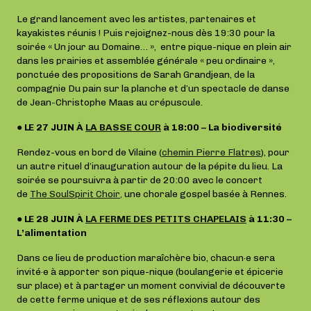
Le grand lancement avec les artistes, partenaires et
kayakistes réunis ! Puis rejoignez-nous dès 19:30 pour la
soirée « Un jour au Domaine… », entre pique-nique en plein air
dans les prairies et assemblée générale « peu ordinaire »,
ponctuée des propositions de Sarah Grandjean, de la
compagnie Du pain sur la planche et d’un spectacle de danse
de Jean-Christophe Maas au crépuscule.
● LE 27 JUIN À
LA BASSE COUR
à 18:00 – La biodiversité
Rendez-vous en bord de Vilaine (
chemin Pierre Flatres
), pour
un autre rituel d’inauguration autour de la pépite du lieu. La
soirée se poursuivra à partir de 20:00 avec le concert
de
The SoulSpirit Choir
,
une chorale gospel basée à Rennes.
● LE 28 JUIN À
LA FERME DES PETITS CHAPELAIS
à 11:30 –
L’alimentation
Dans ce lieu de production maraîchère bio, chacun·e sera
invité·e à apporter son pique-nique (boulangerie et épicerie
sur place) et à partager un moment convivial de découverte
de cette ferme unique et de ses réflexions autour des