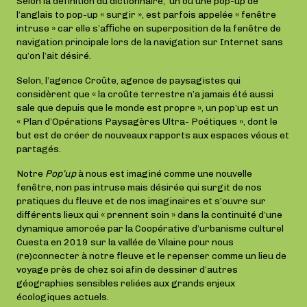
Selon la définition du dictionnaire, un ou une pop-up de
l’anglais to pop-up « surgir », est parfois appelée « fenêtre
intruse » car elle s’aﬃche en superposition de la fenêtre de
navigation principale lors de la navigation sur Internet sans
qu’on l’ait désiré.
Selon, l’agence Croûte, agence de paysagistes qui
considèrent que « la croûte terrestre n’a jamais été aussi
sale que depuis que le monde est propre », un pop’up est un
« Plan d’Opérations Paysagères Ultra- Poétiques », dont le
but est de créer de nouveaux rapports aux espaces vécus et
partagés.
Notre
Pop’up
à nous est imaginé comme une nouvelle
fenêtre, non pas intruse mais désirée qui surgit de nos
pratiques du fleuve et de nos imaginaires et s’ouvre sur
différents lieux qui « prennent soin » dans la continuité d’une
dynamique amorcée par la Coopérative d’urbanisme culturel
Cuesta en 2019 sur la vallée de Vilaine pour nous
(re)connecter à notre fleuve et le repenser comme un lieu de
voyage près de chez soi afin de dessiner d’autres
géographies sensibles reliées aux grands enjeux
écologiques actuels.