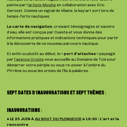
peinte par l’
artiste Mioshe
en collaboration avec Eric
Deroost. Comme un signal de Vilaine, le kay’art sort lors de
temps-forts nautiques.
La carte de navigation
, croisant témoignages et savoirs
d’eau, elle est conçue par Cuesta et vous donne des
informations pratiques et indications techniques pour partir
à la découverte de ce nouveau parcours nautique.
Et enfin ou plutôt au début, le
« port d’attaches »
paysagé
par
l’agence Croûte
vous accueille au Domaine de Tizé pour
démarrer votre périple ou vous re-poser à l’ombre du
Ph’rêne ou sous les ormes de l’île à palabres.
SEPT DATES D’INAUGURATIONS ET SEPT THÈMES :
INAUGURATIONS :
● LE 25 JUIN À
AU BOUT DU PLONGEOIR
à 16:30 : L’art et la
rencontre