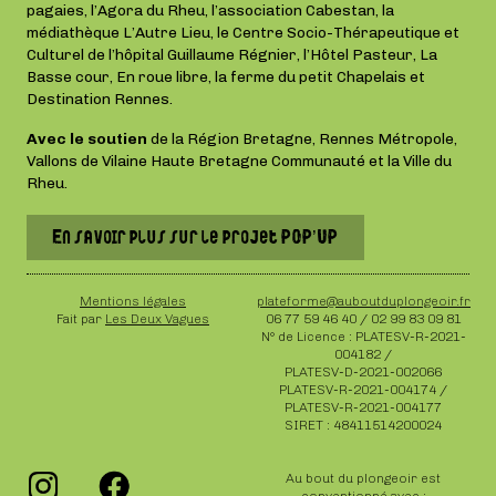
pagaies, l’Agora du Rheu, l’association Cabestan, la
médiathèque L’Autre Lieu, le Centre Socio-Thérapeutique et
Culturel de l’hôpital Guillaume Régnier, l’Hôtel Pasteur, La
Basse cour, En roue libre, la ferme du petit Chapelais et
Destination Rennes.
Avec le soutien
de la Région Bretagne, Rennes Métropole,
Vallons de Vilaine Haute Bretagne Communauté et la Ville du
Rheu.
En savoir plus sur le projet POP’UP
Mentions légales
plateforme@auboutduplongeoir.fr
Fait par
Les Deux Vagues
06 77 59 46 40 / 02 99 83 09 81
N° de Licence : PLATESV-R-2021-
004182 /
PLATESV-D-2021-002066
PLATESV-R-2021-004174 /
PLATESV-R-2021-004177
SIRET : 48411514200024
Au bout du plongeoir est
conventionné avec :