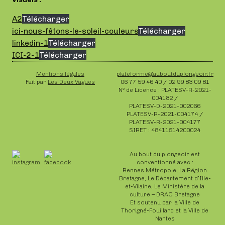
A2
Télécharger
ici-nous-fêtons-le-soleil-couleurs
Télécharger
linkedin-1
Télécharger
ICI-2-1
Télécharger
Mentions légales
plateforme@auboutduplongeoir.fr
Fait par
Les Deux Vagues
06 77 59 46 40 / 02 99 83 09 81
N° de Licence : PLATESV-R-2021-
004182 /
PLATESV-D-2021-002066
PLATESV-R-2021-004174 /
PLATESV-R-2021-004177
SIRET : 48411514200024
Au bout du plongeoir est
conventionné avec :
Rennes Métropole, La Région
Bretagne, Le Département d’Ille-
et-Vilaine, Le Ministère de la
culture – DRAC Bretagne
Et soutenu par la Ville de
Thorigné-Fouillard et la Ville de
Nantes