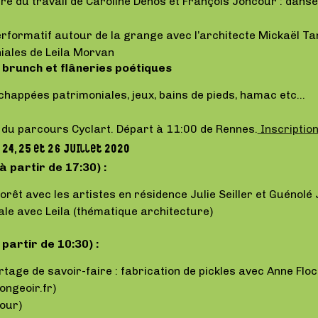
ure du travail de Caroline Denos et François Joncour : dan
performatif autour de la grange avec l’architecte Mickaël T
ales de Leila Morvan
 brunch et flâneries poétiques
échappées patrimoniales, jeux, bains de pieds, hamac etc…
e du parcours Cyclart. Départ à 11:00 de Rennes.
Inscription
24, 25 et 26 juillet 2020
(à partir de 17:30) :
forêt avec les artistes en résidence Julie Seiller et Guénolé
le avec Leila (thématique architecture)
 partir de 10:30) :
artage de savoir-faire : fabrication de pickles avec Anne Flo
ngeoir.fr)
our)