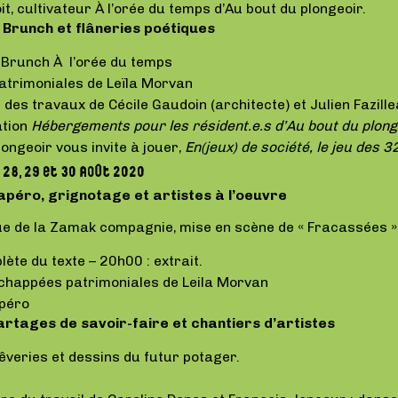
t, cultivateur À l’orée du temps d’Au bout du plongeoir.
 Brunch et flâneries poétiques
:
Brunch À l’orée du temps
atrimoniales de Leïla Morvan
 des travaux de Cécile Gaudoin (architecte) et Julien Fazill
ation
Hébergements pour les résident.e.s d’Au bout du plon
longeoir vous invite à jouer,
En(jeux) de société, le jeu des 
28, 29 et 30 août 2020
apéro, grignotage et artistes à l’oeuvre
que de la Zamak compagnie, mise en scène de « Fracassées »
lète du texte – 20h00 : extrait.
 échappées patrimoniales de Leila Morvan
apéro
artages de savoir-faire et chantiers d’artistes
Rêveries et dessins du futur potager.