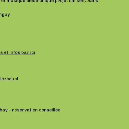
se et musique électronique projet Larsen/Sans
anguy
s et infos par ici
 Jézéquel
chay – réservation conseillée