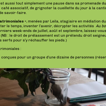
’est aussi tout simplement une pause dans sa promenade du
 café associatif, de grignoter la cueillette du jour à la can
de savoir-faire.
trimoniales »
, menées par Leila, stagiaire en médiation d
er le temps, inventer l’avenir, décrypter les activités
Au bo
niers week-ends de juillet, août et septembre, laissez-vou
(NB : le droit de prélassement est un prétendu droit seigneu
s serfs pour s’y réchauffer les pieds.)
rimoniales :
 conçues pour un groupe d’une dizaine de personnes (réser