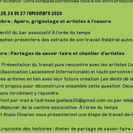
r du manoir. Cette échappée patrimoniale tisse le lien entre productio
 25, 26 et 27 septembre 2020
bre : Apéro, grignotage et artistes à l’oeuvre
ritif du bar associatif À l’orée du temps
ephan présentera des extraits de son travail théâtral auto
e : Partages de savoir-faire et chantier d’artistes
: Présentation du travail puis rencontre avec les artistes L
(Association Lacanienne Internationale) et toute personne 
es artistes en lien avec leur future création
Les dents de l
t propice pour déconstruire ensemble cette question. Deux
 sans forcément y répondre.
 font par mail à l’adresse jpallais35@gmail.com ou par tél
déjeuner de la cantine associative À l’orée du temps
et Anaïs Cloarec vous présenteront une étape de travail de
(ra)conte des histoires :
Atelier de partage de savoir-faire 