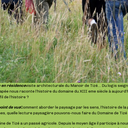
 en résidence
visite architecturale du Manoir de Tizé… Du logis seig
chapée nous raconte l’histoire du domaine du XIII eme siècle à aujourd
l de l’histoire ?
oint de vue
Comment aborder le paysage par les sens, l’histoire de la
hes, quelle lecture paysagère pouvons-nous faire du Domaine de Tizé
ne de Tizé a un passé agricole. Depuis le moyen âge il participe à nou