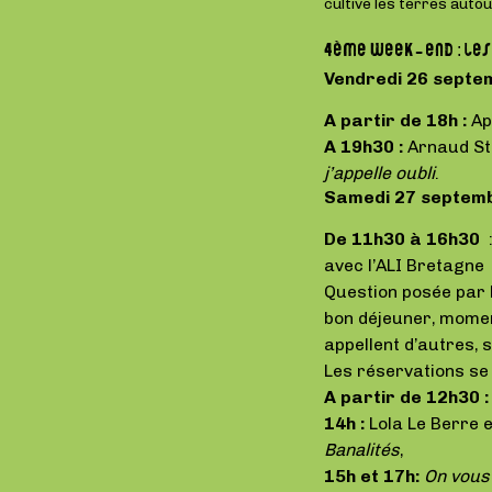
cultive les terres autou
4ème week-end : les
Vendredi 26 septem
A partir de 18h :
Apé
A 19h30 :
Arnaud St
j’appelle oubli
.
Samedi 27 septembr
De 11h30 à 16h30
avec l’ALI Bretagne 
Question posée par l
bon déjeuner, momen
appellent d’autres,
Les réservations se
A partir de 12h30 :
14h :
Lola Le Berre 
Banalités
,
15h et 17h:
On vous 