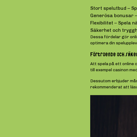
Stort spelutbud – S
Generösa bonusar –
Flexibilitet – Spela n
Säkerhet och tryggh
Dessa fördelar gör onlin
optimera din spelupplev
Förtroende och säke
Att spela på ett online 
till exempel casinon me
Dessutom erbjuder mång
rekommenderat att läsa