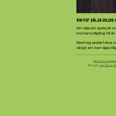
Varför välja online 
Att välja att spela på 
inte bara tillgång till 
Med hög spelarfokus oc
viktigt att överväga til
Mentions légal
Fait par
Les Deux V