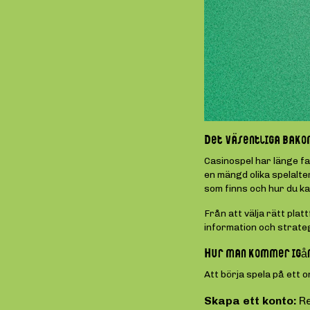
Det väsentliga bako
Casinospel har länge fa
en mängd olika spelalter
som finns och hur du k
Från att välja rätt plat
information och strateg
Hur man kommer igån
Att börja spela på ett o
Skapa ett konto:
Re