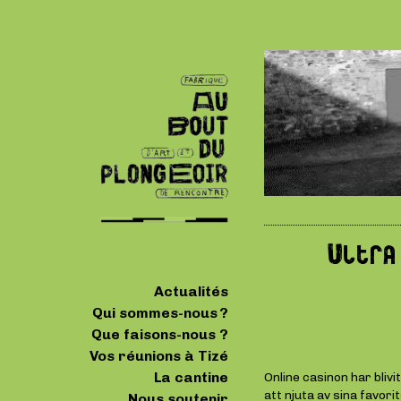
Ultra
Actualités
Qui sommes-nous ?
Que faisons-nous ?
Vos réunions à Tizé
La cantine
Online casinon har bliv
att njuta av sina favori
Nous soutenir