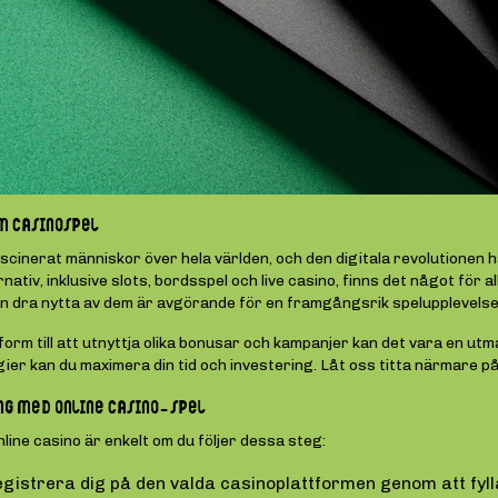
m casinospel
scinerat människor över hela världen, och den digitala revolutionen h
nativ, inklusive slots, bordsspel och live casino, finns det något för 
an dra nytta av dem är avgörande för en framgångsrik spelupplevelse
tform till att utnyttja olika bonusar och kampanjer kan det vara en ut
ier kan du maximera din tid och investering. Låt oss titta närmare p
g med online casino-spel
nline casino är enkelt om du följer dessa steg:
gistrera dig på den valda casinoplattformen genom att fylla