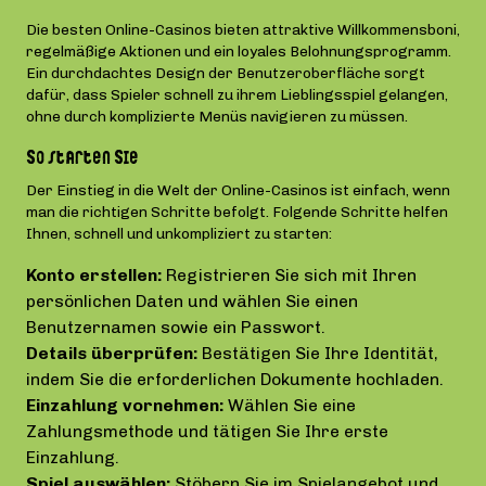
Die besten Online-Casinos bieten attraktive Willkommensboni,
regelmäßige Aktionen und ein loyales Belohnungsprogramm.
Ein durchdachtes Design der Benutzeroberfläche sorgt
dafür, dass Spieler schnell zu ihrem Lieblingsspiel gelangen,
ohne durch komplizierte Menüs navigieren zu müssen.
So starten Sie
Der Einstieg in die Welt der Online-Casinos ist einfach, wenn
man die richtigen Schritte befolgt. Folgende Schritte helfen
Ihnen, schnell und unkompliziert zu starten:
Konto erstellen:
Registrieren Sie sich mit Ihren
persönlichen Daten und wählen Sie einen
Benutzernamen sowie ein Passwort.
Details überprüfen:
Bestätigen Sie Ihre Identität,
indem Sie die erforderlichen Dokumente hochladen.
Einzahlung vornehmen:
Wählen Sie eine
Zahlungsmethode und tätigen Sie Ihre erste
Einzahlung.
Spiel auswählen:
Stöbern Sie im Spielangebot und