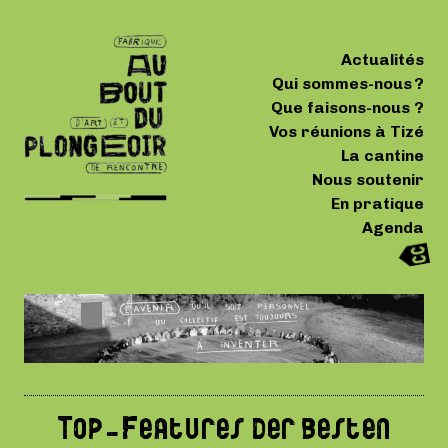
Actualités
Qui sommes-nous ?
Que faisons-nous ?
Vos réunions à Tizé
La cantine
Nous soutenir
En pratique
Agenda
Top-Features der besten