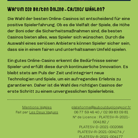
Warum die besten Online-Casinos wählen?
Die Wahl der besten Online-Casinos ist entscheidend für eine
positive Spielerfahrung. Ob es die Vielfalt der Spiele, die Höhe
der Boni oder die Sicherheitsmaßnahmen sind, die besten
Casinos bieten alles, was Spieler sich wünschen. Durch die
Auswahl eines seriösen Anbieters können Spieler sicher sein,
dass sie in einem fairen und unterhaltsamen Umfeld spielen.
Ein gutes Online-Casino erkennt die Bedürfnisse seiner
Spieler und erfüllt diese durch kontinuierliche Innovation. Es
bleibt stets am Puls der Zeit und integriert neue
Technologien und Spiele, um ein aufregendes Erlebnis zu
garantieren. Daher ist die Wahl des richtigen Casinos der
erste Schritt zu einem unvergesslichen Spielerlebnis.
Mentions légales
plateforme@auboutduplongeoir.fr
Fait par
Les Deux Vagues
06 77 59 46 40 / 02 99 83 09 81
N° de Licence : PLATESV-R-2021-
004182 /
PLATESV-D-2021-002066
PLATESV-R-2021-004174 /
PLATESV-R-2021-004177