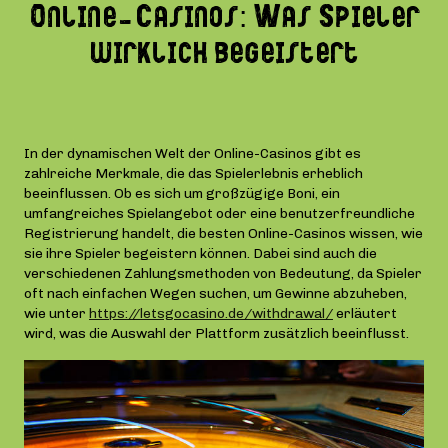
Online-Casinos: Was Spieler
wirklich begeistert
In der dynamischen Welt der Online-Casinos gibt es
zahlreiche Merkmale, die das Spielerlebnis erheblich
beeinflussen. Ob es sich um großzügige Boni, ein
umfangreiches Spielangebot oder eine benutzerfreundliche
Registrierung handelt, die besten Online-Casinos wissen, wie
sie ihre Spieler begeistern können. Dabei sind auch die
verschiedenen Zahlungsmethoden von Bedeutung, da Spieler
oft nach einfachen Wegen suchen, um Gewinne abzuheben,
wie unter
https://letsgocasino.de/withdrawal/
erläutert
wird, was die Auswahl der Plattform zusätzlich beeinflusst.