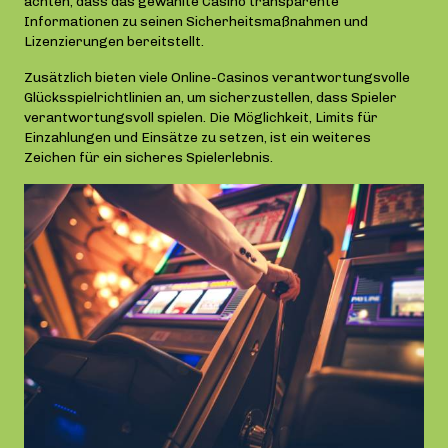
achten, dass das gewählte Casino transparente
Informationen zu seinen Sicherheitsmaßnahmen und
Lizenzierungen bereitstellt.
Zusätzlich bieten viele Online-Casinos verantwortungsvolle
Glücksspielrichtlinien an, um sicherzustellen, dass Spieler
verantwortungsvoll spielen. Die Möglichkeit, Limits für
Einzahlungen und Einsätze zu setzen, ist ein weiteres
Zeichen für ein sicheres Spielerlebnis.