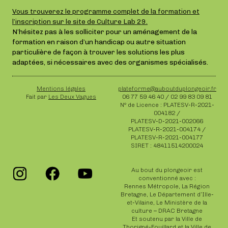
Vous trouverez le programme complet de la formation et
l’inscription sur le site de Culture Lab 29.
N’hésitez pas à les solliciter pour un aménagement de la
formation en raison d’un handicap ou autre situation
particulière de façon à trouver les solutions les plus
adaptées, si nécessaires avec des organismes spécialisés.
Mentions légales
plateforme@auboutduplongeoir.fr
Fait par
Les Deux Vagues
06 77 59 46 40 / 02 99 83 09 81
N° de Licence : PLATESV-R-2021-
004182 /
PLATESV-D-2021-002066
PLATESV-R-2021-004174 /
PLATESV-R-2021-004177
SIRET : 48411514200024
Au bout du plongeoir est
conventionné avec :
Rennes Métropole, La Région
Bretagne, Le Département d’Ille-
et-Vilaine, Le Ministère de la
culture – DRAC Bretagne
Et soutenu par la Ville de
Thorigné-Fouillard et la Ville de