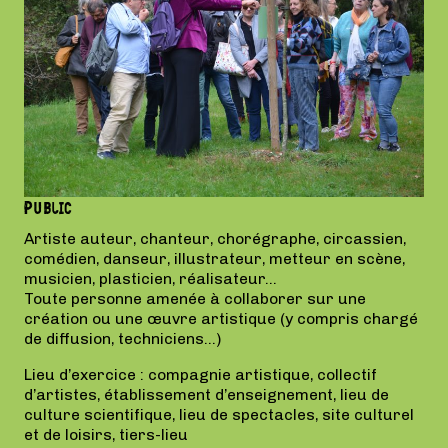
Public
Artiste auteur, chanteur, chorégraphe, circassien,
comédien, danseur, illustrateur, metteur en scène,
musicien, plasticien, réalisateur…
Toute personne amenée à collaborer sur une
création ou une œuvre artistique (y compris chargé
de diffusion, techniciens…)
Lieu d’exercice : compagnie artistique, collectif
d’artistes, établissement d’enseignement, lieu de
culture scientifique, lieu de spectacles, site culturel
et de loisirs, tiers-lieu