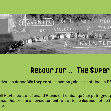
Retour sur … The Super
stival de danse
Waterproof
, la compagnie Lorientaise
Le P
ell Hartereau et Léonard Rainis ont embarqué un petit grou
uper Héros
, qui a héroïquement fait acte de douceur et de 
gle.