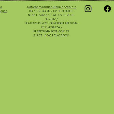
es
plateforme@auboutduplongeoir.fr
agues
06 77 59 46 40 / 02 99 83 09 81
N° de Licence : PLATESV-R-2021-
004182 /
PLATESV-D-2021-002066 PLATESV-R-
2021-004174 /
PLATESV-R-2021-004177
SIRET : 48411514200024