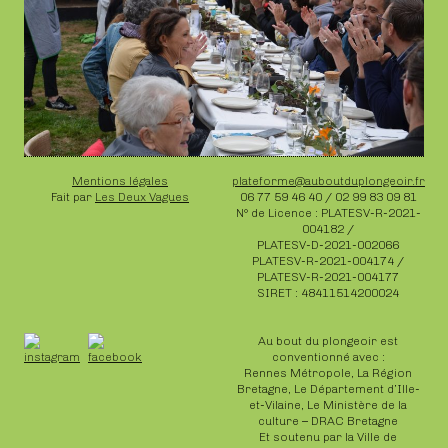
Mentions légales
plateforme@auboutduplongeoir.fr
Fait par
Les Deux Vagues
06 77 59 46 40 / 02 99 83 09 81
N° de Licence : PLATESV-R-2021-
004182 /
PLATESV-D-2021-002066
PLATESV-R-2021-004174 /
PLATESV-R-2021-004177
SIRET : 48411514200024
Au bout du plongeoir est
conventionné avec :
Rennes Métropole, La Région
Bretagne, Le Département d’Ille-
et-Vilaine, Le Ministère de la
culture – DRAC Bretagne
Et soutenu par la Ville de