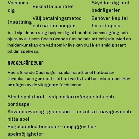
Verifiera
Skyddar dig mot
Bekräfta identitet
dig
bedrägerier
Välj betalningsmetod
Behöver kapital
Insättning
och sätt in pengar
för att spela
Att följa dessa steg hjälper dig att snabbt komma igång och
njuta av allt som Reels Grande Casino har att erbjuda. Med en
insiderkunskap om vad som krävs kan du få en smidig start
på din spelresa.
Nyckelfördelar
Reels Grande Casino ger spelarna ett brett utbud av
fördelar som gör det till ett attraktivt val för online-spel. Här
är några av de viktigaste fördelarna:
Stort spelutbud – välj mellan många slots och
bordsspel
Användarvänligt gränssnitt – enkelt att navigera och
hitta spel
Regelbundna bonusar – möjliggör fler
spelmöjligheter