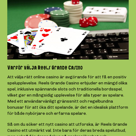
Varför välja Reels Grande Casino
Att välja rätt online casino är avgörande för att få en positiv
spelupplevelse. Reels Grande Casino erbjuder en mängd olika
spel, inklusive spännande slots och traditionella bordsspel,
vilket ger en mångsidig upplevelse för alla typer av spelare.
Med ett användarvänligt gränssnitt och regelbundna
bonusar för att öka ditt spelande, är det en idealisk plattform
för både nybörjare och erfarna spelare.
Så om du söker ett nytt casino att utforska, är Reels Grande
Casino ett utmärkt val. Inte bara för deras breda spelutbud,