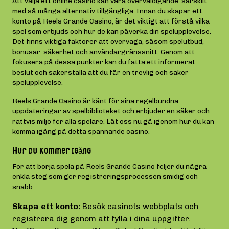
Att välja ett online casino kan vara överväldigande, särskilt
med så många alternativ tillgängliga. Innan du skapar ett
konto på Reels Grande Casino, är det viktigt att förstå vilka
spel som erbjuds och hur de kan påverka din spelupplevelse.
Det finns viktiga faktorer att överväga, såsom spelutbud,
bonusar, säkerhet och användargränssnitt. Genom att
fokusera på dessa punkter kan du fatta ett informerat
beslut och säkerställa att du får en trevlig och säker
spelupplevelse.
Reels Grande Casino är känt för sina regelbundna
uppdateringar av spelbiblioteket och erbjuder en säker och
rättvis miljö för alla spelare. Låt oss nu gå igenom hur du kan
komma igång på detta spännande casino.
Hur du kommer igång
För att börja spela på Reels Grande Casino följer du några
enkla steg som gör registreringsprocessen smidig och
snabb.
Skapa ett konto:
Besök casinots webbplats och
registrera dig genom att fylla i dina uppgifter.