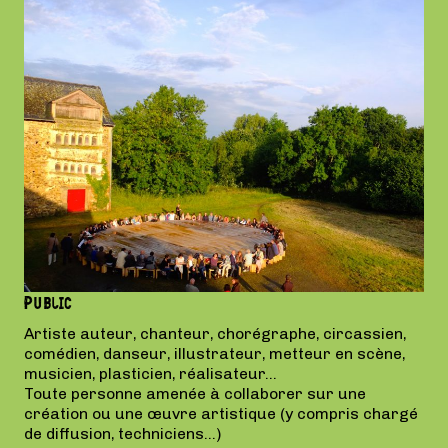
Public
Artiste auteur, chanteur, chorégraphe, circassien,
comédien, danseur, illustrateur, metteur en scène,
musicien, plasticien, réalisateur…
Toute personne amenée à collaborer sur une
création ou une œuvre artistique (y compris chargé
de diffusion, techniciens…)