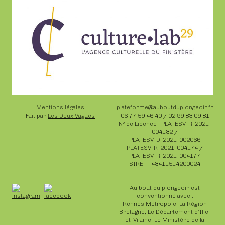
Mentions légales
plateforme@auboutduplongeoir.fr
Fait par
Les Deux Vagues
06 77 59 46 40 / 02 99 83 09 81
N° de Licence : PLATESV-R-2021-
004182 /
PLATESV-D-2021-002066
PLATESV-R-2021-004174 /
PLATESV-R-2021-004177
SIRET : 48411514200024
Au bout du plongeoir est
conventionné avec :
Rennes Métropole, La Région
Bretagne, Le Département d’Ille-
et-Vilaine, Le Ministère de la