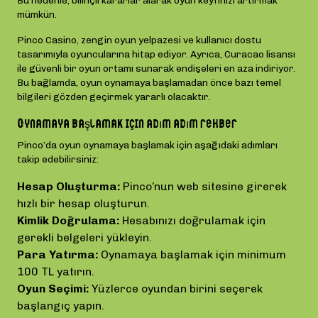
Bu nedenle, bilinçli kararlar alarak oyun keyfinizi artırmak
mümkün.
Pinco Casino, zengin oyun yelpazesi ve kullanıcı dostu
tasarımıyla oyuncularına hitap ediyor. Ayrıca, Curacao lisansı
ile güvenli bir oyun ortamı sunarak endişeleri en aza indiriyor.
Bu bağlamda, oyun oynamaya başlamadan önce bazı temel
bilgileri gözden geçirmek yararlı olacaktır.
Oynamaya başlamak için adım adım rehber
Pinco’da oyun oynamaya başlamak için aşağıdaki adımları
takip edebilirsiniz:
Hesap Oluşturma:
Pinco’nun web sitesine girerek
hızlı bir hesap oluşturun.
Kimlik Doğrulama:
Hesabınızı doğrulamak için
gerekli belgeleri yükleyin.
Para Yatırma:
Oynamaya başlamak için minimum
100 TL yatırın.
Oyun Seçimi:
Yüzlerce oyundan birini seçerek
başlangıç yapın.