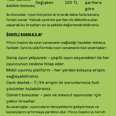
Değişken
100 TL
şartlara
katılım bonusu
göre
Bu bonuslar, oyun bütçenizi artırarak daha fazla kazanç
fırsatı sunar. Yüksek çevirme şartları ile dikkatlice plan
yaparak bu fırsatları en iyi şekilde değerlendirebilirsiniz.
Önemli avantajlar
Pinco Casino’da oyun oynamanın sağladığı faydalar oldukça
fazladır. İşte bu platformda oyun oynamanın bazı avantajları:
Geniş oyun yelpazesi – çeşitli oyun seçenekleri ile her
oyuncunun zevkine hitap eder.
Mobil uyumlu platform – her yerden kolayca erişim
sağlayabilirsiniz.
Canlı destek – 7/24 erişim ile sorunlarınıza hızlı
çözümler bulabilirsiniz.
Cömert bonuslar – yeni ve mevcut oyuncular için
çekici fırsatlar.
Bu avantajlar, oyuncuların deneyimlerini geliştirmeye ve
kazançlarını artırmaya yardımcı olur. Pinco Casino’yu tercih