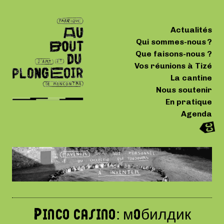
Actualités
Qui sommes-nous ?
Que faisons-nous ?
Vos réunions à Tizé
La cantine
Nous soutenir
En pratique
Agenda
Pinco casino: мобилдик