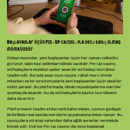
Başlayanlar üçün Pin-Up casino-yla necə tanış olmaq
mümkündür
Onlayn kazinolar, yeni başlayanlar üçün hər zaman cəlbedici
görünür, lakin bəzi addımları bilmək vacibdir. Pin-Up casino,
istifadəçilərə mümkün qədər asan bir istifadəçi təcrübəsi
təqdim edir. Burada asan oyun seçimi, rahat mərc etmək
imkanları və bir sıra bonuslarla yeni başlayanlar üçün ideal bir
mühit yaradır. Bu platformada, idman müsabiqələrinə mərclər
qoymaq da asandır, bu da istifadəçilərin kazino təcrübəsini
daha da artırır.
Platformanın təqdim etdiyi canlı bahis imkanı, oyunun gedişatı
ilə birlikdə real vaxtda mərclərin qoyulmasına imkan tanıyır. Bu,
oyunçulara strateji cəhətdən daha ağıllı qərarlar verməkdə
kömək edir. İndi isə Pin-Up casino-da necə başlamalı