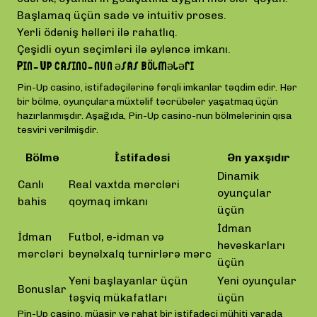
Başlamaq üçün sadə və intuitiv proses.
Yerli ödəniş həlləri ilə rahatlıq.
Çeşidli oyun seçimləri ilə əyləncə imkanı.
Pin-Up casino-nun əsas bölmələri
Pin-Up casino, istifadəçilərinə fərqli imkanlar təqdim edir. Hər
bir bölmə, oyunçulara müxtəlif təcrübələr yaşatmaq üçün
hazırlanmışdır. Aşağıda, Pin-Up casino-nun bölmələrinin qısa
təsviri verilmişdir.
Bölmə
İstifadəsi
Ən yaxşıdır
Dinamik
Canlı
Real vaxtda mərcləri
oyunçular
bahis
qoymaq imkanı
üçün
İdman
İdman
Futbol, e-idman və
həvəskarları
mərcləri
beynəlxalq turnirlərə mərc
üçün
Yeni başlayanlar üçün
Yeni oyunçular
Bonuslar
təşviq mükafatları
üçün
Pin-Up casino, müasir və rahat bir istifadəçi mühiti yarada