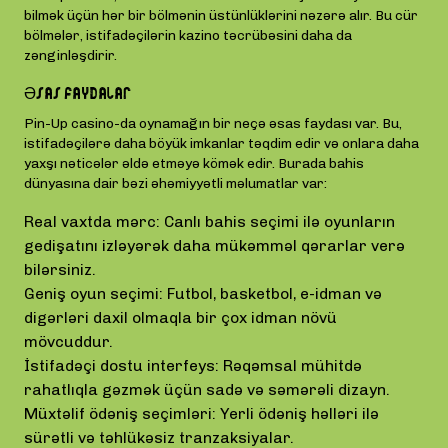
bilmək üçün hər bir bölmənin üstünlüklərini nəzərə alır. Bu cür
bölmələr, istifadəçilərin kazino təcrübəsini daha da
zənginləşdirir.
Əsas faydalar
Pin-Up casino-da oynamağın bir neçə əsas faydası var. Bu,
istifadəçilərə daha böyük imkanlar təqdim edir və onlara daha
yaxşı nəticələr əldə etməyə kömək edir. Burada bahis
dünyasına dair bəzi əhəmiyyətli məlumatlar var:
Real vaxtda mərc: Canlı bahis seçimi ilə oyunların
gedişatını izləyərək daha mükəmməl qərarlar verə
bilərsiniz.
Geniş oyun seçimi: Futbol, basketbol, e-idman və
digərləri daxil olmaqla bir çox idman növü
mövcuddur.
İstifadəçi dostu interfeys: Rəqəmsal mühitdə
rahatlıqla gəzmək üçün sadə və səmərəli dizayn.
Müxtəlif ödəniş seçimləri: Yerli ödəniş həlləri ilə
sürətli və təhlükəsiz tranzaksiyalar.