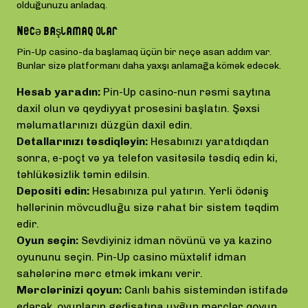
olduğunuzu anladaq.
Necə başlamaq olar
Pin-Up casino-da başlamaq üçün bir neçə asan addım var.
Bunlar sizə platformanı daha yaxşı anlamağa kömək edəcək.
Hesab yaradın:
Pin-Up casino-nun rəsmi saytına
daxil olun və qeydiyyat prosesini başlatın. Şəxsi
məlumatlarınızı düzgün daxil edin.
Detallarınızı təsdiqləyin:
Hesabınızı yaratdıqdan
sonra, e-poçt və ya telefon vasitəsilə təsdiq edin ki,
təhlükəsizlik təmin edilsin.
Depositi edin:
Hesabınıza pul yatırın. Yerli ödəniş
həllərinin mövcudluğu sizə rahat bir sistem təqdim
edir.
Oyun seçin:
Sevdiyiniz idman növünü və ya kazino
oyununu seçin. Pin-Up casino müxtəlif idman
sahələrinə mərc etmək imkanı verir.
Mərclərinizi qoyun:
Canlı bahis sistemindən istifadə
edərək, oyunların gedişatına uyğun mərclər qoyun.