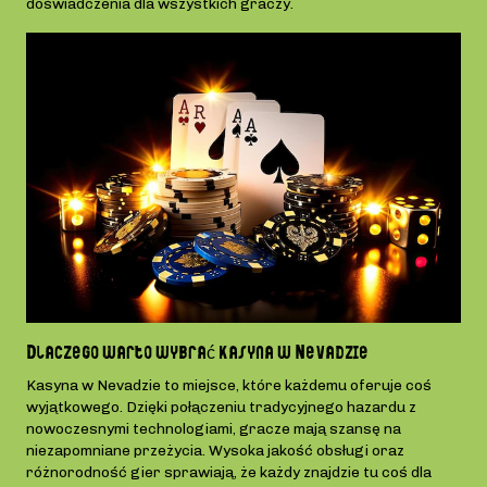
doświadczenia dla wszystkich graczy.
Dlaczego warto wybrać kasyna w Nevadzie
Kasyna w Nevadzie to miejsce, które każdemu oferuje coś
wyjątkowego. Dzięki połączeniu tradycyjnego hazardu z
nowoczesnymi technologiami, gracze mają szansę na
niezapomniane przeżycia. Wysoka jakość obsługi oraz
różnorodność gier sprawiają, że każdy znajdzie tu coś dla