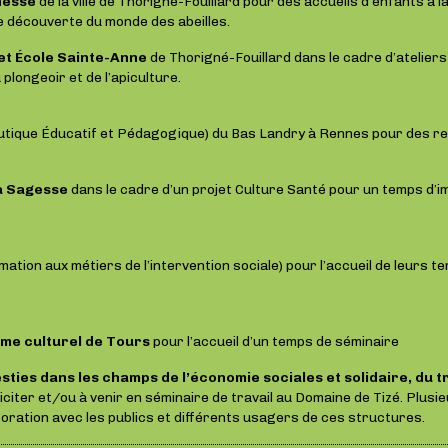
nesse
de la ville de Thorigné-Fouillard pour des accueils d’enfants à 
de découverte du monde des abeilles.
 et École Sainte-Anne
de Thorigné-Fouillard dans le cadre d’atelier
 plongeoir et de l’apiculture.
utique Éducatif et Pédagogique) du Bas Landry à Rennes pour des re
La Sagesse
dans le cadre d’un projet Culture Santé pour un temps d’im
ation aux métiers de l’intervention sociale) pour l’accueil de leurs t
me culturel de Tours
pour l’accueil d’un temps de séminaire
sties dans les champs de l’économie sociales et solidaire, du tr
citer et/ou à venir en séminaire de travail au Domaine de Tizé. Plus
oration avec les publics et différents usagers de ces structures.