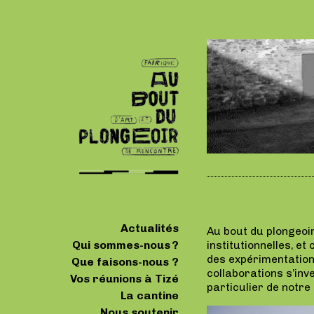
Actualités
Au bout du plongeoir
Qui sommes-nous ?
institutionnelles, e
des expérimentations
Que faisons-nous ?
collaborations s’inv
Vos réunions à Tizé
particulier de notre 
La cantine
Nous soutenir