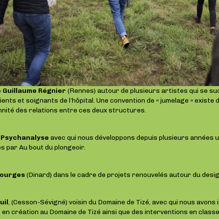
e Guillaume Régnier
(Rennes) autour de plusieurs artistes qui se s
ients et soignants de l’hôpital. Une convention de « jumelage » existe
nité des relations entre ces deux structures.
é Psychanalyse
avec qui nous développons depuis plusieurs années u
 par Au bout du plongeoir.
Bourges
(Dinard) dans le cadre de projets renouvelés autour du design
uil
, (Cesson-Sévigné) voisin du Domaine de Tizé, avec qui nous avons
en création au Domaine de Tizé ainsi que des interventions en classe