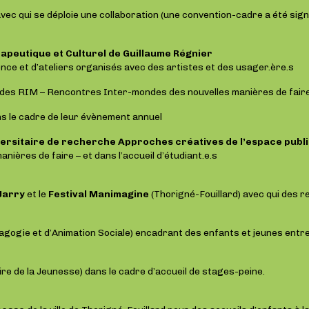
vec qui se déploie une collaboration (une convention-cadre a été sig
peutique et Culturel de Guillaume Régnier
nce et d’ateliers organisés avec des artistes et des usager.ère.s
 des RIM – Rencontres Inter-mondes des nouvelles manières de faire
s le cadre de leur évènement annuel
versitaire de recherche Approches créatives de l’espace publ
nières de faire – et dans l’accueil d’étudiant.e.s
Jarry
et le
Festival Manimagine
(Thorigné-Fouillard) avec qui des r
ogie et d’Animation Sociale) encadrant des enfants et jeunes entre 6
ire de la Jeunesse) dans le cadre d’accueil de stages-peine.