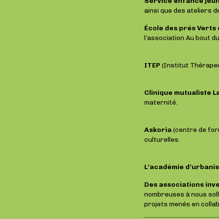
Service enfance jeu
ainsi que des ateliers 
École des prés Verts
l’association Au bout du
ITEP
(Institut Thérape
Clinique mutualiste 
maternité.
Askoria
(centre de form
culturelles.
L’académie d’urbanis
Des associations inve
nombreuses à nous solli
projets menés en collab