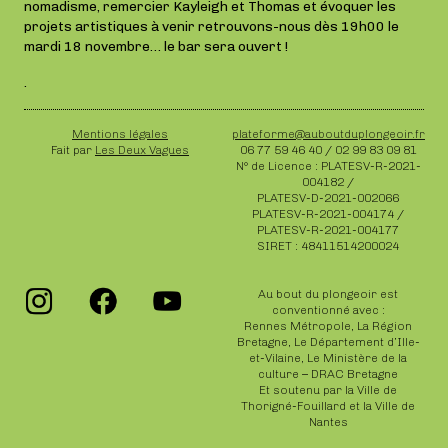
nomadisme, remercier Kayleigh et Thomas et évoquer les
projets artistiques à venir retrouvons-nous dès 19h00 le
mardi 18 novembre… le bar sera ouvert !
.
Mentions légales
plateforme@auboutduplongeoir.fr
Fait par
Les Deux Vagues
06 77 59 46 40 / 02 99 83 09 81
N° de Licence : PLATESV-R-2021-
004182 /
PLATESV-D-2021-002066
PLATESV-R-2021-004174 /
PLATESV-R-2021-004177
SIRET : 48411514200024
Au bout du plongeoir est
conventionné avec :
Rennes Métropole, La Région
Bretagne, Le Département d’Ille-
et-Vilaine, Le Ministère de la
culture – DRAC Bretagne
Et soutenu par la Ville de
Thorigné-Fouillard et la Ville de
Nantes