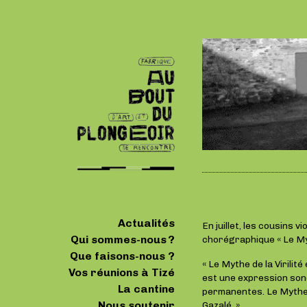
Actualités
En juillet, les cousins v
Qui sommes-nous ?
chorégraphique « Le Myth
Que faisons-nous ?
« Le Mythe de la Virilité
Vos réunions à Tizé
est une expression sono
La cantine
permanentes. Le Mythe d
Nous soutenir
Gazalé. »