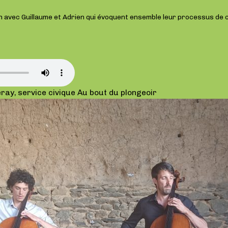
 avec Guillaume et Adrien qui évoquent ensemble leur processus de cré
eray, service civique Au bout du plongeoir