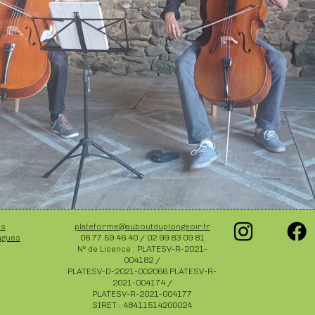
es
plateforme@auboutduplongeoir.fr
agues
06 77 59 46 40 / 02 99 83 09 81
N° de Licence : PLATESV-R-2021-
004182 /
PLATESV-D-2021-002066 PLATESV-R-
2021-004174 /
PLATESV-R-2021-004177
SIRET : 48411514200024