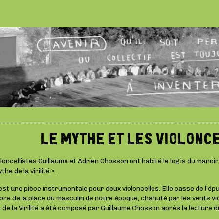
LE MYTHE ET LES VIOLONC
ioloncellistes Guillaume et Adrien Chosson ont habité le logis du manoir 
e de la virilité ».
 est une pièce instrumentale pour deux violoncelles. Elle passe de l’épur
re de la place du masculin de notre époque, chahuté par les vents viol
e la Virilité a été composé par Guillaume Chosson après la lecture du