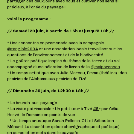
partager ces deux jours avec nous et cultiver nos liens si
précieux, à l’orée du paysage !
Voici le programme :
// Samedi 29 juin, à partir de 15h et jusqu’à 18h //
* Une rencontre en promenade avec la compagnie
@tangible2004
et une association locale travaillant sur les
questions de l’environnement et de la biodiversité.
* Le goûter poétique inspiré du thème de la terre et du sol,
accompagné d’une sélection de livres de la
@maiporennes
.
* Un temps artistique avec Julie Moreau, Emma (théâtre) : des
prairies de l’Alabama aux prairies de Tizé.
// Dimanche 30 juin, de 12h30 à 18h //
* Le brunch-sur-paysage
* La visite patrimoniale « Un petit tour à Tizé
#5
» par Célia
Hervé : le Domaine en points de vue
* Un temps artistique Sarah Pellerin-Ott et Sébastien
Ménard, La discrétion (pièce chorégraphique et poétique) :
en corps et en mots dans le paysage