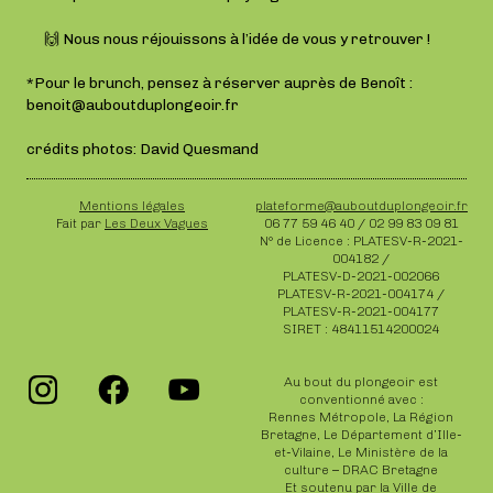
🙌 Nous nous réjouissons à l’idée de vous y retrouver !
*Pour le brunch, pensez à réserver auprès de Benoît :
benoit@auboutduplongeoir.fr
crédits photos: David Quesmand
Mentions légales
plateforme@auboutduplongeoir.fr
Fait par
Les Deux Vagues
06 77 59 46 40 / 02 99 83 09 81
N° de Licence : PLATESV-R-2021-
004182 /
PLATESV-D-2021-002066
PLATESV-R-2021-004174 /
PLATESV-R-2021-004177
SIRET : 48411514200024
Au bout du plongeoir est
conventionné avec :
Rennes Métropole, La Région
Bretagne, Le Département d’Ille-
et-Vilaine, Le Ministère de la
culture – DRAC Bretagne
Et soutenu par la Ville de