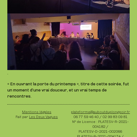
.
« En ouvrant la porte du printemps », titre de cette soirée, fut
un moment d’une vrai douceur, et un vrai temps de
rencontres.
Mentions légales
plateforme@auboutduplongeoir.fr
Fait par
Les Deux Vagues
06 77 59 46 40 / 02 99 83 09 81
N° de Licence : PLATESV-R-2021-
004182 /
PLATESV-D-2021-002066
PLATESV-R-2021-004174 /