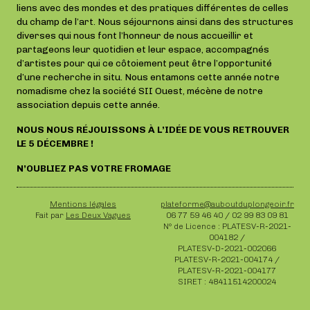
liens avec des mondes et des pratiques différentes de celles
du champ de l’art. Nous séjournons ainsi dans des structures
diverses qui nous font l’honneur de nous accueillir et
partageons leur quotidien et leur espace, accompagnés
d’artistes pour qui ce côtoiement peut être l’opportunité
d’une recherche in situ. Nous entamons cette année notre
nomadisme chez la société SII Ouest, mécène de notre
association depuis cette année.
NOUS NOUS RÉJOUISSONS À L’IDÉE DE VOUS RETROUVER
LE 5 DÉCEMBRE !
N’OUBLIEZ PAS VOTRE FROMAGE
Mentions légales
plateforme@auboutduplongeoir.fr
Fait par
Les Deux Vagues
06 77 59 46 40 / 02 99 83 09 81
N° de Licence : PLATESV-R-2021-
004182 /
PLATESV-D-2021-002066
PLATESV-R-2021-004174 /
PLATESV-R-2021-004177
SIRET : 48411514200024