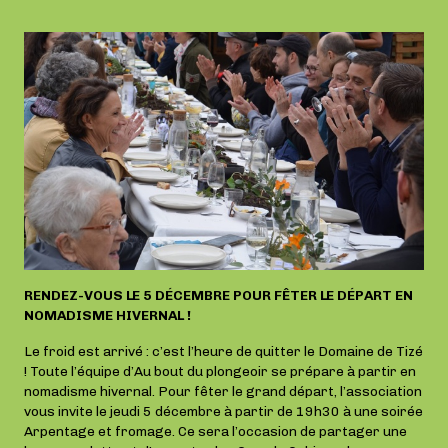
RENDEZ-VOUS LE 5 DÉCEMBRE POUR FÊTER LE DÉPART EN
NOMADISME HIVERNAL !
Le froid est arrivé : c’est l’heure de quitter le Domaine de Tizé
! Toute l’équipe d’Au bout du plongeoir se prépare à partir en
nomadisme hivernal. Pour fêter le grand départ, l’association
vous invite le jeudi 5 décembre à partir de 19h30 à une soirée
Arpentage et fromage. Ce sera l’occasion de partager une