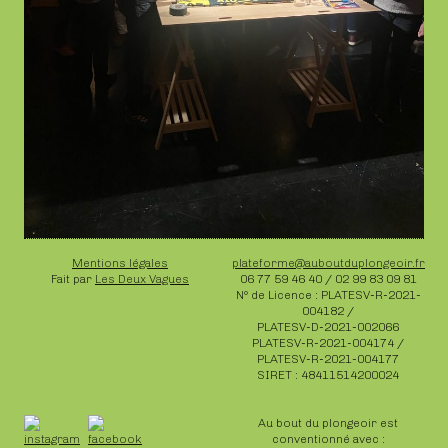
Mentions légales
plateforme@auboutduplongeoir.fr
Fait par
Les Deux Vagues
06 77 59 46 40 / 02 99 83 09 81
N° de Licence : PLATESV-R-2021-
004182 /
PLATESV-D-2021-002066
PLATESV-R-2021-004174 /
PLATESV-R-2021-004177
SIRET : 48411514200024
Au bout du plongeoir est
conventionné avec :