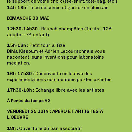
le support de votre choix (tee-shirt, tote-bag, etc.)
14h-18h
: Troc de semis et goûter en plein air
DIMANCHE 30 MAI
12h30-14h30
: Brunch champêtre (Tarifs : 12€
adulte – 7€ enfant)
15h-16h :
Petit tour à Tizé
Dihia Kissoum et Adrien Lecoursonnais vous
racontent leurs inventions pour laboratoire
médiation.
16h-17h30 :
Découverte collective des
expérimentations commentées par les artistes
17h30-18h :
Échange libre avec les artistes
À l’orée du temps #2
VENDREDI 25 JUIN : APÉRO ET ARTISTES À
L’OEUVRE
18h :
Ouverture du bar associatif