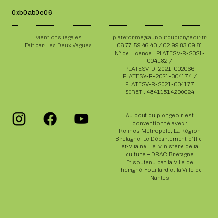
0xb0ab0e06
Mentions légales
plateforme@auboutduplongeoir.fr
Fait par
Les Deux Vagues
06 77 59 46 40 / 02 99 83 09 81
N° de Licence : PLATESV-R-2021-
004182 /
PLATESV-D-2021-002066
PLATESV-R-2021-004174 /
PLATESV-R-2021-004177
SIRET : 48411514200024
Au bout du plongeoir est
conventionné avec :
Rennes Métropole, La Région
Bretagne, Le Département d’Ille-
et-Vilaine, Le Ministère de la
culture – DRAC Bretagne
Et soutenu par la Ville de
Thorigné-Fouillard et la Ville de
Nantes