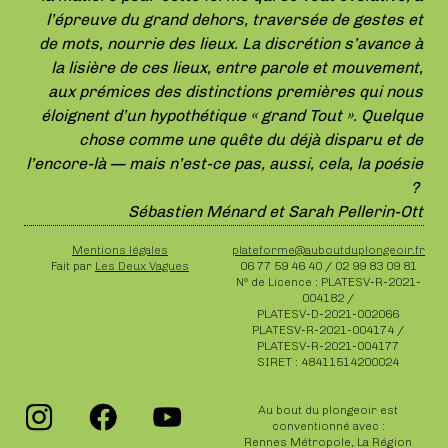
l’épreuve du grand dehors, traversée de gestes et
de mots, nourrie des lieux. La discrétion s’avance à
la lisière de ces lieux, entre parole et mouvement,
aux prémices des distinctions premières qui nous
éloignent d’un hypothétique « grand Tout ». Quelque
chose comme une quête du déjà disparu et de
l’encore-là — mais n’est-ce pas, aussi, cela, la poésie
?
Sébastien Ménard et Sarah Pellerin-Ott
Mentions légales
plateforme@auboutduplongeoir.fr
Fait par
Les Deux Vagues
06 77 59 46 40 / 02 99 83 09 81
N° de Licence : PLATESV-R-2021-
004182 /
PLATESV-D-2021-002066
PLATESV-R-2021-004174 /
PLATESV-R-2021-004177
SIRET : 48411514200024
Au bout du plongeoir est
conventionné avec :
Rennes Métropole, La Région